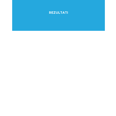
REZULTATI
Kako Myobrace ispravlja zube
na prirodan način?